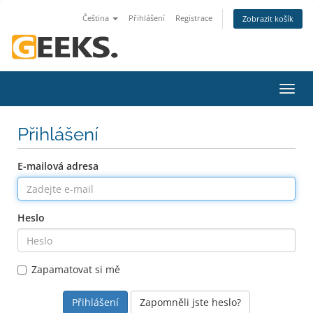
Čeština
Přihlášení
Registrace
Zobrazit košík
Přep
navig
Přihlášení
E-mailová adresa
Heslo
Zapamatovat si mě
Zapomněli jste heslo?