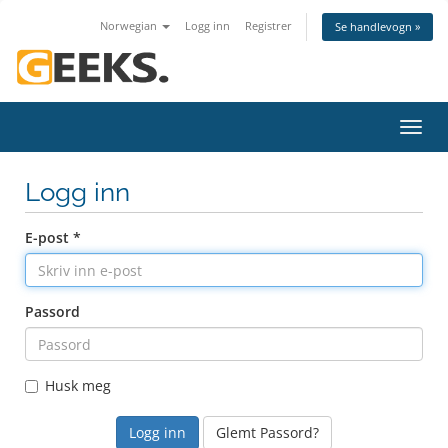
Norwegian
Logg inn
Registrer
Se handlevogn »
Bytt
navig
Logg inn
E-post *
Passord
Husk meg
Glemt Passord?