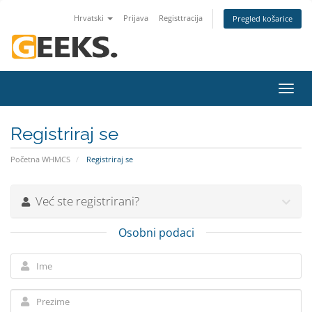
Hrvatski
Prijava
Registtracija
Pregled košarice
Preba
navig
Registriraj se
Početna WHMCS
Registriraj se
Već ste registrirani?
Osobni podaci