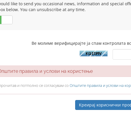
uld like to send you occasional news, information and special offers
box below. You can unsubscribe at any time.
НЕ
Ве молиме верифицирајте ја спам контролата во
штите правила и услови на користење
прочитав и потполно се согласувам со
Општите правила и услови на ко