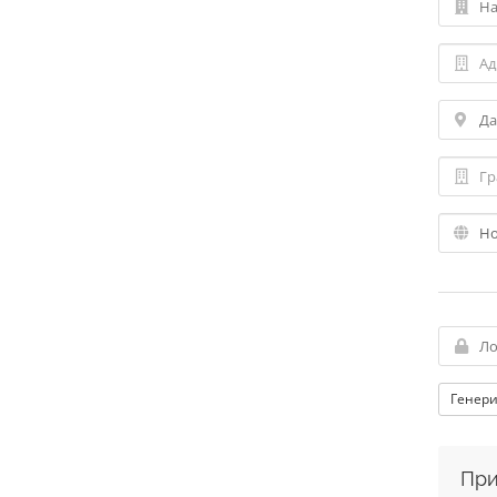
Генери
При