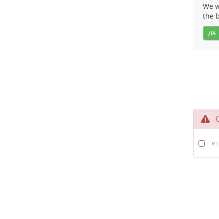
We wo
the 
ДА
Оп
Ги 