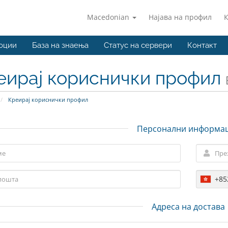
Macedonian
Најава на профил
оции
База на знаења
Статус на сервери
Контакт
еирај кориснички профил
Креирај кориснички профил
Персонални информа
+85
Адреса на достава