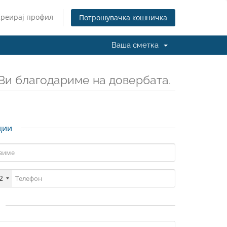
Креирај профил
Потрошувачка кошничка
Ваша сметка
Ви благодариме на довербата.
ции
2