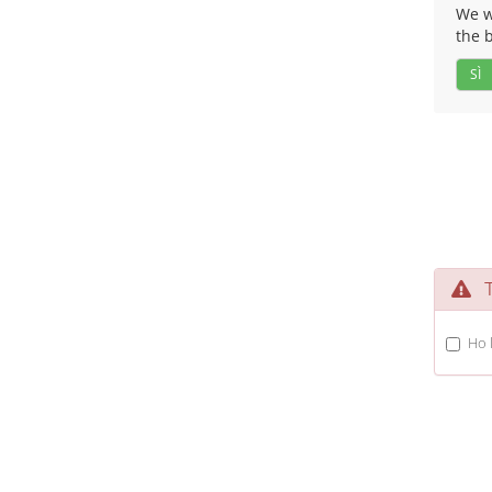
We wo
the 
SÌ
Te
Ho l