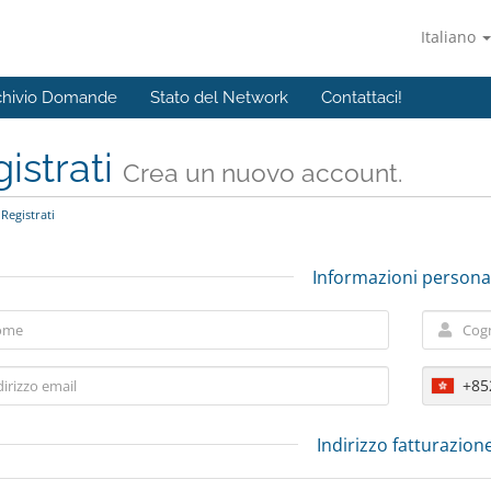
Italiano
chivio Domande
Stato del Network
Contattaci!
istrati
Crea un nuovo account.
Registrati
Informazioni personal
+85
Indirizzo fatturazion