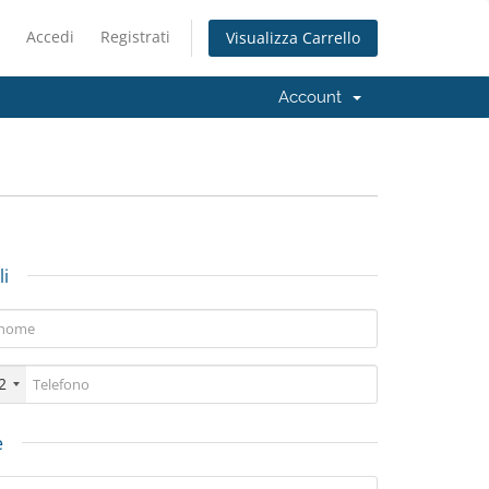
Accedi
Registrati
Visualizza Carrello
Account
i
2
e