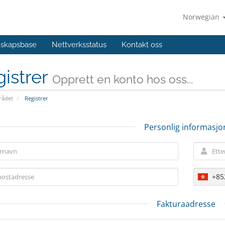
Norwegian
skapsbase
Nettverksstatus
Kontakt oss
istrer
Opprett en konto hos oss...
ådet
Registrer
Personlig informasjo
+85
Fakturaadresse