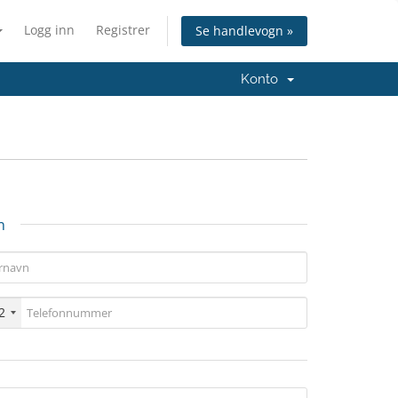
Logg inn
Registrer
Se handlevogn »
Konto
n
2